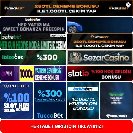
×
HERTABET GİRİŞ İÇİN TIKLAYINIZ!