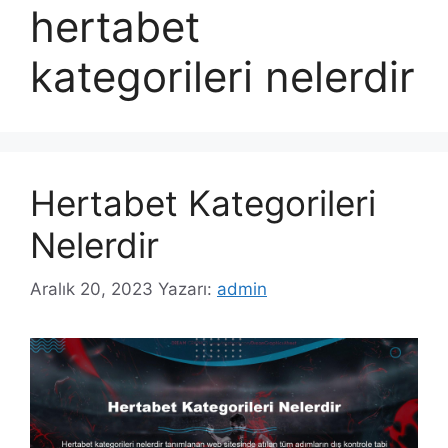
hertabet
kategorileri nelerdir
Hertabet Kategorileri
Nelerdir
Aralık 20, 2023
Yazarı:
admin