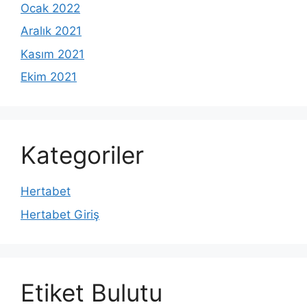
Ocak 2022
Aralık 2021
Kasım 2021
Ekim 2021
Kategoriler
Hertabet
Hertabet Giriş
Etiket Bulutu