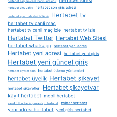
hertabet sitesi
hertabet sağlam canlı bahis sitesidir
hertabet son giriş adresi
hertabet slot bahis
Hertabet tv
hertabet spor bahisleri bölümü
hertabet tv canli maç
hertabet tv canli maç izle
hertabet tv izle
Hertabet Twitter
Hertabet Web Sitesi
hertabet whatsapp
hertabet yeni adres
Hertabet yeni adresi
hertabet yeni giris
Hertabet yeni güncel giriş
hertabet ödeme yöntemleri
hertabet ziyaret edin
Hertabet şikayet
hertabet üyelik
Hertabet şikayetvar
hertabet şikayetleri
kayit hertabet
mobil hertabet
twitter hertabet
sanal futbol bahis pazarı i̇çin hertabet
yeni adresi hertabet
yeni giris hertabet