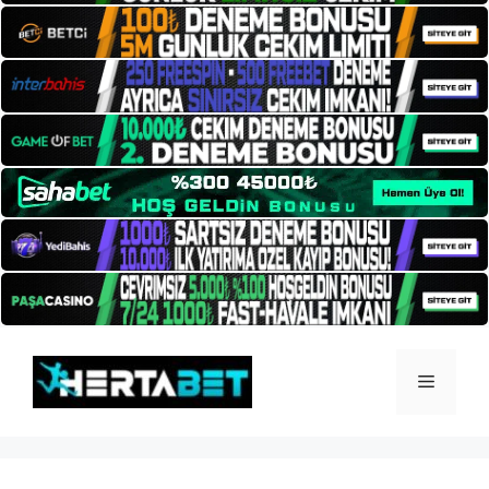
İçeriğe
atla
Menü