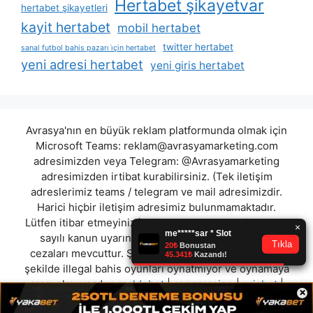
Hertabet şikayetvar
hertabet şikayetleri
kayit hertabet
mobil hertabet
twitter hertabet
sanal futbol bahis pazarı i̇çin hertabet
yeni adresi hertabet
yeni giris hertabet
Avrasya'nın en büyük reklam platformunda olmak için
Microsoft Teams:
reklam@avrasyamarketing.com
adresimizden veya Telegram: @Avrasyamarketing
adresimizden irtibat kurabilirsiniz. (Tek iletişim
adreslerimiz teams / telegram ve mail adresimizdir.
Harici hiçbir iletişim adresimiz bulunmamaktadır.
Lütfen itibar etmeyiniz.) Türkiye yasalarına göre 7258
sayılı kanun uyarınca yasa dışı bahis oynamanın
cezaları mevcuttur. Şu an bulunduğunuz site hiç bir
şekilde illegal bahis oyunları oynatmıyor ve oynamaya
aracı olmuyordur.
maldobet
|
aspercasino
|
erisbet
|
×
betlobi
|
forvetbet
|
etorobet
|
kazancasino
|
betofwar