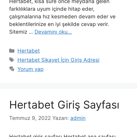
Hertabet, kısa süre önce meydana gelen
farklılıklara uyum içinde hitap eder,
çalışmalarına hız kesmeden devam eder ve
beklentilerinize en iyi şekilde cevap verir.
Sitemiz …
Devamını oku…
Kategoriler
Hertabet
Etiketler
Hertabet Şikayet İçin Giriş Adresi
Yorum yap
Hertabet Giriş Sayfası
Temmuz 9, 2022
Yazarı:
admin
Hertabet giriş sayfası Hertabet ana sayfası