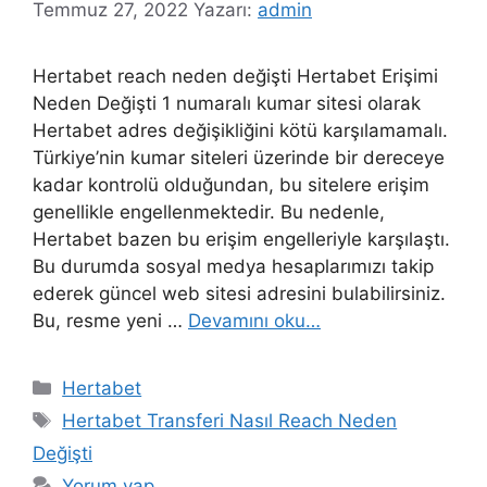
Temmuz 27, 2022
Yazarı:
admin
Hertabet reach neden değişti Hertabet Erişimi
Neden Değişti 1 numaralı kumar sitesi olarak
Hertabet adres değişikliğini kötü karşılamamalı.
Türkiye’nin kumar siteleri üzerinde bir dereceye
kadar kontrolü olduğundan, bu sitelere erişim
genellikle engellenmektedir. Bu nedenle,
Hertabet bazen bu erişim engelleriyle karşılaştı.
Bu durumda sosyal medya hesaplarımızı takip
ederek güncel web sitesi adresini bulabilirsiniz.
Bu, resme yeni …
Devamını oku…
Kategoriler
Hertabet
Etiketler
Hertabet Transferi Nasıl Reach Neden
Değişti
Yorum yap