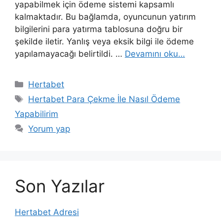
yapabilmek için ödeme sistemi kapsamlı
kalmaktadır. Bu bağlamda, oyuncunun yatırım
bilgilerini para yatırma tablosuna doğru bir
şekilde iletir. Yanlış veya eksik bilgi ile ödeme
yapılamayacağı belirtildi. …
Devamını oku…
Kategoriler
Hertabet
Etiketler
Hertabet Para Çekme İle Nasıl Ödeme
Yapabilirim
Yorum yap
Son Yazılar
Hertabet Adresi