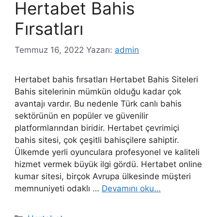
Hertabet Bahis
Fırsatları
Temmuz 16, 2022
Yazarı:
admin
Hertabet bahis fırsatları Hertabet Bahis Siteleri
Bahis sitelerinin mümkün olduğu kadar çok
avantajı vardır. Bu nedenle Türk canlı bahis
sektörünün en popüler ve güvenilir
platformlarından biridir. Hertabet çevrimiçi
bahis sitesi, çok çeşitli bahisçilere sahiptir.
Ülkemde yerli oyunculara profesyonel ve kaliteli
hizmet vermek büyük ilgi gördü. Hertabet online
kumar sitesi, birçok Avrupa ülkesinde müşteri
memnuniyeti odaklı …
Devamını oku…
Kategoriler