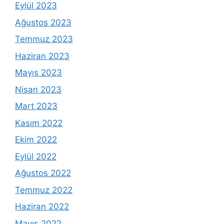
Eylül 2023
Ağustos 2023
Temmuz 2023
Haziran 2023
Mayıs 2023
Nisan 2023
Mart 2023
Kasım 2022
Ekim 2022
Eylül 2022
Ağustos 2022
Temmuz 2022
Haziran 2022
Mayıs 2022