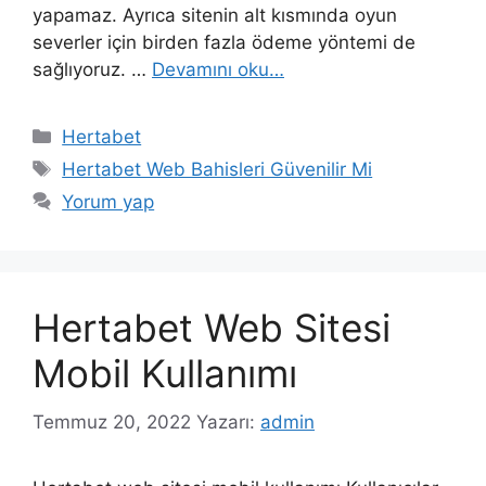
yapamaz. Ayrıca sitenin alt kısmında oyun
severler için birden fazla ödeme yöntemi de
sağlıyoruz. …
Devamını oku…
Kategoriler
Hertabet
Etiketler
Hertabet Web Bahisleri Güvenilir Mi
Yorum yap
Hertabet Web Sitesi
Mobil Kullanımı
Temmuz 20, 2022
Yazarı:
admin