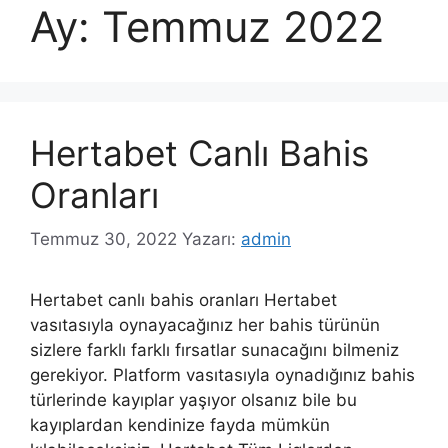
Ay:
Temmuz 2022
Hertabet Canlı Bahis
Oranları
Temmuz 30, 2022
Yazarı:
admin
Hertabet canlı bahis oranları Hertabet
vasıtasıyla oynayacağınız her bahis türünün
sizlere farklı farklı fırsatlar sunacağını bilmeniz
gerekiyor. Platform vasıtasıyla oynadığınız bahis
türlerinde kayıplar yaşıyor olsanız bile bu
kayıplardan kendinize fayda mümkün