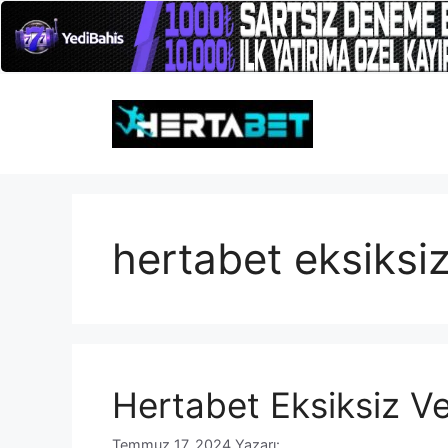
İçeriğe
atla
hertabet eksiksi
Hertabet Eksiksiz V
Temmuz 17, 2024
Yazarı: