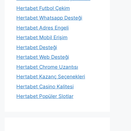
Hertabet Futbol Çekim
Hertabet Whatsapp Desteği
Hertabet Adres Engeli
Hertabet Mobil Erişim
Hertabet Desteği
Hertabet Web Desteği
Hertabet Chrome Uzantısı
Hertabet Kazanç Seçenekleri
Hertabet Casino Kalitesi
Hertabet Popüler Slotlar