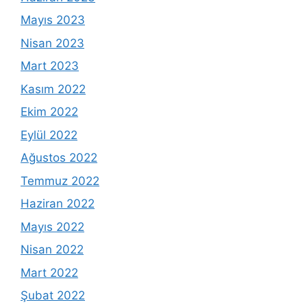
Mayıs 2023
Nisan 2023
Mart 2023
Kasım 2022
Ekim 2022
Eylül 2022
Ağustos 2022
Temmuz 2022
Haziran 2022
Mayıs 2022
Nisan 2022
Mart 2022
Şubat 2022