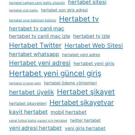
hertabet sitesi
hertabet sağlam canlı bahis sitesidir
hertabet son giriş adresi
hertabet slot bahis
Hertabet tv
hertabet spor bahisleri bölümü
hertabet tv canli maç
hertabet tv canli maç izle
hertabet tv izle
Hertabet Twitter
Hertabet Web Sitesi
hertabet whatsapp
hertabet yeni adres
Hertabet yeni adresi
hertabet yeni giris
Hertabet yeni güncel giriş
hertabet ödeme yöntemleri
hertabet ziyaret edin
Hertabet şikayet
hertabet üyelik
Hertabet şikayetvar
hertabet şikayetleri
kayit hertabet
mobil hertabet
twitter hertabet
sanal futbol bahis pazarı i̇çin hertabet
yeni adresi hertabet
yeni giris hertabet