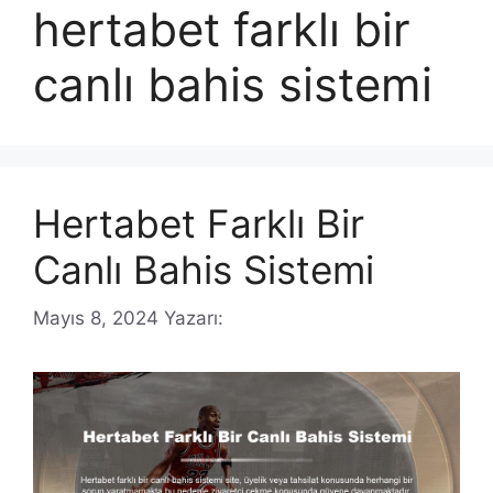
hertabet farklı bir
canlı bahis sistemi
Hertabet Farklı Bir
Canlı Bahis Sistemi
Mayıs 8, 2024
Yazarı: