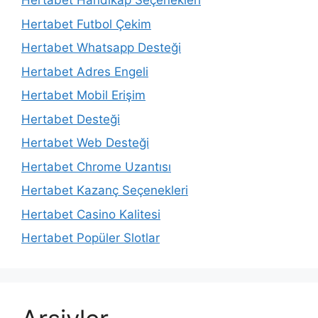
Hertabet Handikap Seçenekleri
Hertabet Futbol Çekim
Hertabet Whatsapp Desteği
Hertabet Adres Engeli
Hertabet Mobil Erişim
Hertabet Desteği
Hertabet Web Desteği
Hertabet Chrome Uzantısı
Hertabet Kazanç Seçenekleri
Hertabet Casino Kalitesi
Hertabet Popüler Slotlar