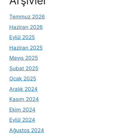
Arşivler
Temmuz 2026
Haziran 2026
Eylül 2025
Haziran 2025
Mayıs 2025
Şubat 2025
Ocak 2025
Aralık 2024
Kasım 2024
Ekim 2024
Eylül 2024
Ağustos 2024