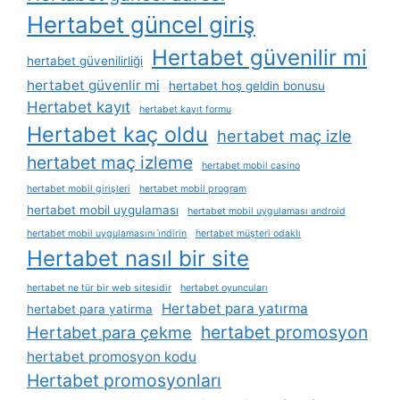
Hertabet güncel giriş
Hertabet güvenilir mi
hertabet güvenilirliği
hertabet güvenlir mi
hertabet hoş geldin bonusu
Hertabet kayıt
hertabet kayıt formu
Hertabet kaç oldu
hertabet maç izle
hertabet maç izleme
hertabet mobil casino
hertabet mobil girişleri
hertabet mobil program
hertabet mobil uygulaması
hertabet mobil uygulaması android
hertabet mobil uygulamasını i̇ndirin
hertabet müşteri odaklı
Hertabet nasıl bir site
hertabet ne tür bir web sitesidir
hertabet oyuncuları
Hertabet para yatırma
hertabet para yatirma
hertabet promosyon
Hertabet para çekme
hertabet promosyon kodu
Hertabet promosyonları