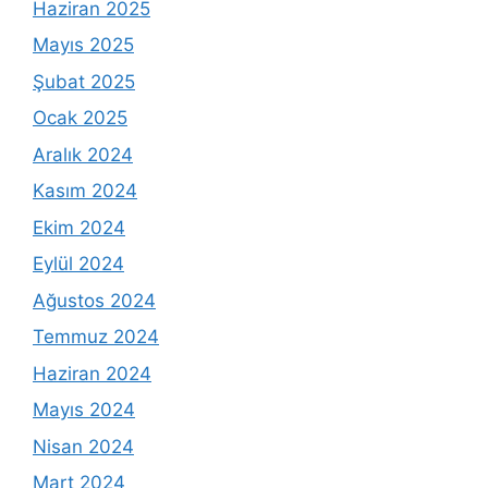
Haziran 2025
Mayıs 2025
Şubat 2025
Ocak 2025
Aralık 2024
Kasım 2024
Ekim 2024
Eylül 2024
Ağustos 2024
Temmuz 2024
Haziran 2024
Mayıs 2024
Nisan 2024
Mart 2024