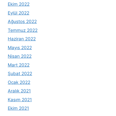
Ekim 2022
Eylül 2022
Ağustos 2022
Temmuz 2022
Haziran 2022
Mayıs 2022
Nisan 2022
Mart 2022
Şubat 2022
Ocak 2022
Aralık 2021
Kasım 2021
Ekim 2021