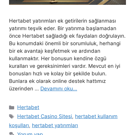
Hertabet yatırımları ek getirilerin sağlanması
yatırımı teşvik eder. Bir yatırıma başlamadan
önce Hertabet sağladığı ek faydaları doğrulayın.
Bu konumdaki önemli bir sorumluluk, herhangi
bir ek avantajı keşfetmek ve ardından
kullanmaktır. Her bonusun kendine özgü
kuralları ve gereksinimleri vardır. Mevcut en iyi
bonusları hızlı ve kolay bir şekilde bulun.
Bunlara ek olarak online destek hattımız
üzerinden …
Devamını oku…
Kategoriler
Hertabet
Etiketler
Hertabet Casino Sitesi
,
hertabet kullanım
koşulları
,
hertabet yatırımları
Yorum yap