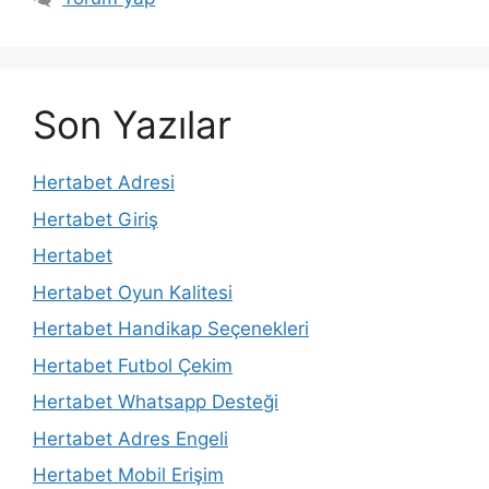
Son Yazılar
Hertabet Adresi
Hertabet Giriş
Hertabet
Hertabet Oyun Kalitesi
Hertabet Handikap Seçenekleri
Hertabet Futbol Çekim
Hertabet Whatsapp Desteği
Hertabet Adres Engeli
Hertabet Mobil Erişim