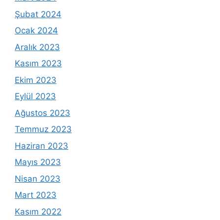
Şubat 2024
Ocak 2024
Aralık 2023
Kasım 2023
Ekim 2023
Eylül 2023
Ağustos 2023
Temmuz 2023
Haziran 2023
Mayıs 2023
Nisan 2023
Mart 2023
Kasım 2022