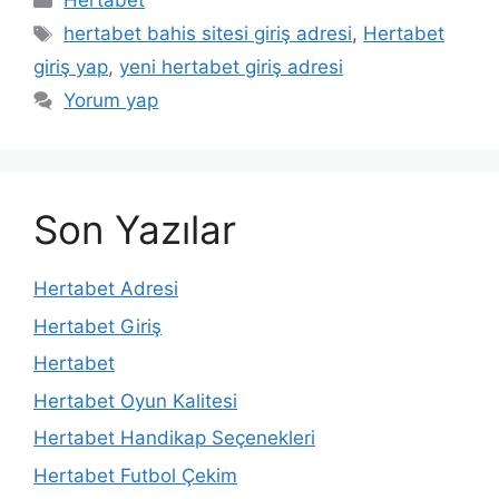
Hertabet
Etiketler
hertabet bahis sitesi giriş adresi
,
Hertabet
giriş yap
,
yeni hertabet giriş adresi
Yorum yap
Son Yazılar
Hertabet Adresi
Hertabet Giriş
Hertabet
Hertabet Oyun Kalitesi
Hertabet Handikap Seçenekleri
Hertabet Futbol Çekim