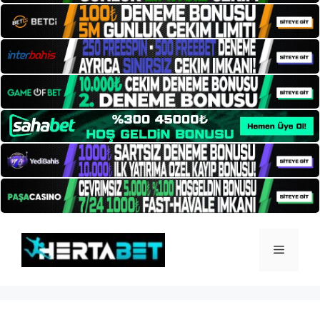
İçeriğe
atla
Menü