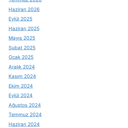
Haziran 2026
Eylül 2025
Haziran 2025
Mayıs 2025
Şubat 2025
Ocak 2025
Aralık 2024
Kasım 2024
Ekim 2024
Eylül 2024
Ağustos 2024
Temmuz 2024
Haziran 2024