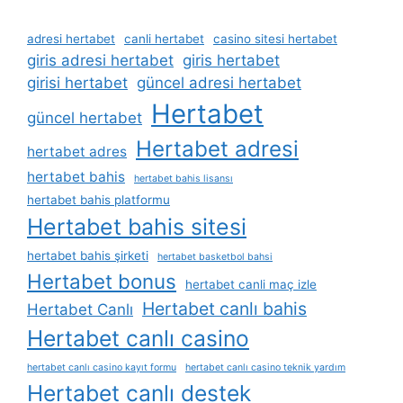
adresi hertabet
canli hertabet
casino sitesi hertabet
giris adresi hertabet
giris hertabet
girisi hertabet
güncel adresi hertabet
Hertabet
güncel hertabet
Hertabet adresi
hertabet adres
hertabet bahis
hertabet bahis lisansı
hertabet bahis platformu
Hertabet bahis sitesi
hertabet bahis şirketi
hertabet basketbol bahsi
Hertabet bonus
hertabet canli maç izle
Hertabet canlı bahis
Hertabet Canlı
Hertabet canlı casino
hertabet canlı casino kayıt formu
hertabet canlı casino teknik yardım
Hertabet canlı destek