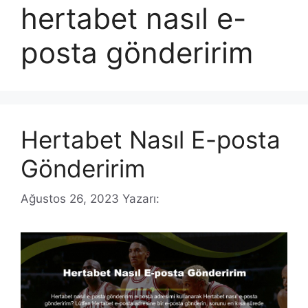
hertabet nasıl e-
posta gönderirim
Hertabet Nasıl E-posta
Gönderirim
Ağustos 26, 2023
Yazarı: