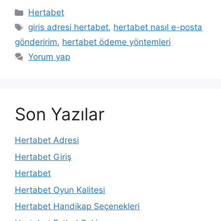
Kategoriler
Hertabet
Etiketler
giris adresi hertabet
,
hertabet nasıl e-posta
gönderirim
,
hertabet ödeme yöntemleri
Yorum yap
Son Yazılar
Hertabet Adresi
Hertabet Giriş
Hertabet
Hertabet Oyun Kalitesi
Hertabet Handikap Seçenekleri