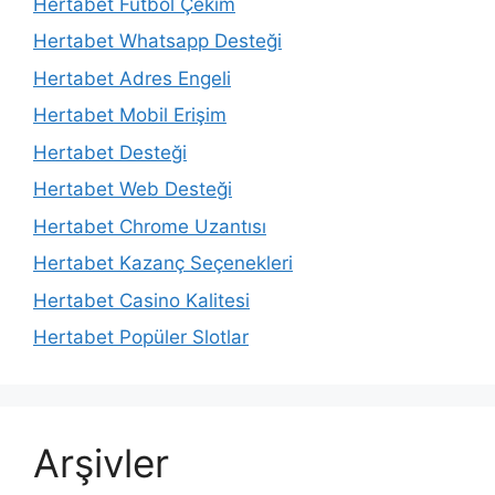
Hertabet Futbol Çekim
Hertabet Whatsapp Desteği
Hertabet Adres Engeli
Hertabet Mobil Erişim
Hertabet Desteği
Hertabet Web Desteği
Hertabet Chrome Uzantısı
Hertabet Kazanç Seçenekleri
Hertabet Casino Kalitesi
Hertabet Popüler Slotlar
Arşivler