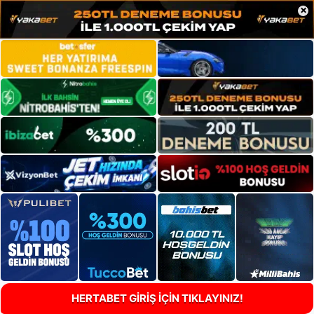
×
HERTABET GİRİŞ İÇİN TIKLAYINIZ!