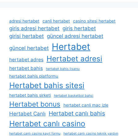
adresi hertabet
canli hertabet
casino sitesi hertabet
giris adresi hertabet
giris hertabet
girisi hertabet
güncel adresi hertabet
Hertabet
güncel hertabet
Hertabet adresi
hertabet adres
hertabet bahis
hertabet bahis lisansı
hertabet bahis platformu
Hertabet bahis sitesi
hertabet bahis şirketi
hertabet basketbol bahsi
Hertabet bonus
hertabet canli maç izle
Hertabet canlı bahis
Hertabet Canlı
Hertabet canlı casino
hertabet canlı casino kayıt formu
hertabet canlı casino teknik yardım