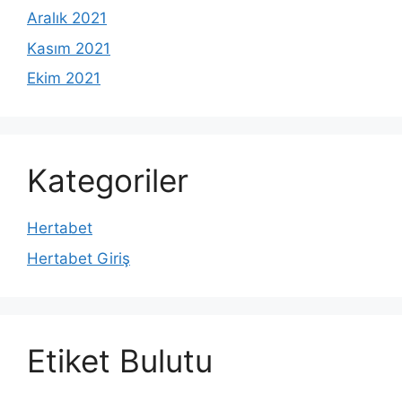
Aralık 2021
Kasım 2021
Ekim 2021
Kategoriler
Hertabet
Hertabet Giriş
Etiket Bulutu