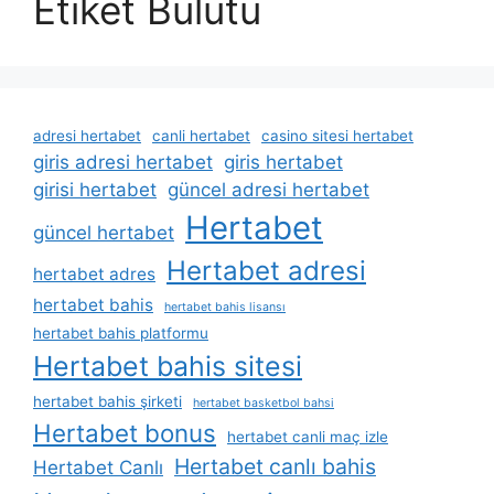
Etiket Bulutu
adresi hertabet
canli hertabet
casino sitesi hertabet
giris adresi hertabet
giris hertabet
girisi hertabet
güncel adresi hertabet
Hertabet
güncel hertabet
Hertabet adresi
hertabet adres
hertabet bahis
hertabet bahis lisansı
hertabet bahis platformu
Hertabet bahis sitesi
hertabet bahis şirketi
hertabet basketbol bahsi
Hertabet bonus
hertabet canli maç izle
Hertabet canlı bahis
Hertabet Canlı