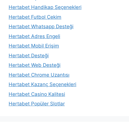
Hertabet Handikap Seçenekleri
Hertabet Futbol Çekim
Hertabet Whatsapp Desteği
Hertabet Adres Engeli
Hertabet Mobil Erişim
Hertabet Desteği
Hertabet Web Desteği
Hertabet Chrome Uzantısı
Hertabet Kazanç Seçenekleri
Hertabet Casino Kalitesi
Hertabet Popüler Slotlar