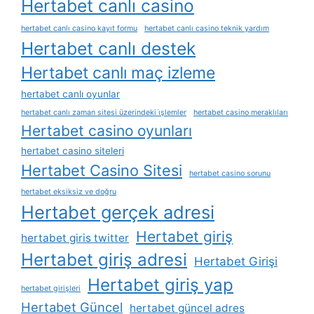
Hertabet canlı casino
hertabet canlı casino kayıt formu
hertabet canlı casino teknik yardım
Hertabet canlı destek
Hertabet canlı maç izleme
hertabet canlı oyunlar
hertabet canlı zaman sitesi üzerindeki i̇şlemler
hertabet casino meraklıları
Hertabet casino oyunları
hertabet casino siteleri
Hertabet Casino Sitesi
hertabet casino sorunu
hertabet eksiksiz ve doğru
Hertabet gerçek adresi
Hertabet giriş
hertabet giris twitter
Hertabet giriş adresi
Hertabet Girişi
Hertabet giriş yap
hertabet girişleri
Hertabet Güncel
hertabet güncel adres