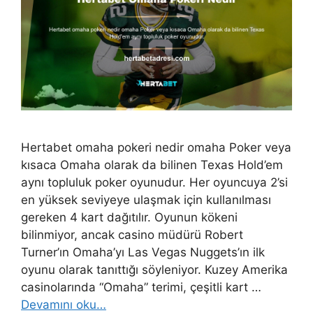
Hertabet omaha pokeri nedir omaha Poker veya
kısaca Omaha olarak da bilinen Texas Hold’em
aynı topluluk poker oyunudur. Her oyuncuya 2’si
en yüksek seviyeye ulaşmak için kullanılması
gereken 4 kart dağıtılır. Oyunun kökeni
bilinmiyor, ancak casino müdürü Robert
Turner’ın Omaha’yı Las Vegas Nuggets’ın ilk
oyunu olarak tanıttığı söyleniyor. Kuzey Amerika
casinolarında “Omaha” terimi, çeşitli kart …
Devamını oku…