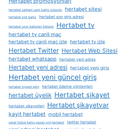
Hertabet promosyonları
hertabet sitesi
hertabet sağlam canlı bahis sitesidir
hertabet son giriş adresi
hertabet slot bahis
Hertabet tv
hertabet spor bahisleri bölümü
hertabet tv canli maç
hertabet tv canli maç izle
hertabet tv izle
Hertabet Twitter
Hertabet Web Sitesi
hertabet whatsapp
hertabet yeni adres
Hertabet yeni adresi
hertabet yeni giris
Hertabet yeni güncel giriş
hertabet ödeme yöntemleri
hertabet ziyaret edin
Hertabet şikayet
hertabet üyelik
Hertabet şikayetvar
hertabet şikayetleri
kayit hertabet
mobil hertabet
twitter hertabet
sanal futbol bahis pazarı i̇çin hertabet