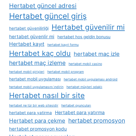
Hertabet güncel adresi
Hertabet güncel giriş
Hertabet güvenilir mi
hertabet güvenilirliği
hertabet güvenlir mi
hertabet hoş geldin bonusu
Hertabet kayıt
hertabet kayıt formu
Hertabet kaç oldu
hertabet maç izle
hertabet maç izleme
hertabet mobil casino
hertabet mobil girişleri
hertabet mobil program
hertabet mobil uygulaması
hertabet mobil uygulaması android
hertabet mobil uygulamasını i̇ndirin
hertabet müşteri odaklı
Hertabet nasıl bir site
hertabet ne tür bir web sitesidir
hertabet oyuncuları
Hertabet para yatırma
hertabet para yatirma
hertabet promosyon
Hertabet para çekme
hertabet promosyon kodu