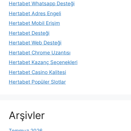
Hertabet Whatsapp Desteği
Hertabet Adres Engeli
Hertabet Mobil Erişim
Hertabet Desteği
Hertabet Web Desteği
Hertabet Chrome Uzantısı
Hertabet Kazanç Seçenekleri
Hertabet Casino Kalitesi
Hertabet Popüler Slotlar
Arşivler
Temmuz 2026