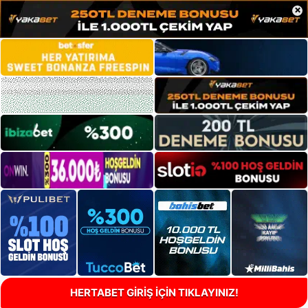
×
HERTABET GİRİŞ İÇİN TIKLAYINIZ!