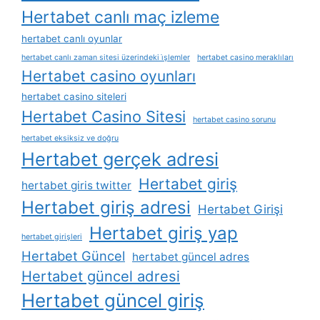
Hertabet canlı maç izleme
hertabet canlı oyunlar
hertabet canlı zaman sitesi üzerindeki i̇şlemler
hertabet casino meraklıları
Hertabet casino oyunları
hertabet casino siteleri
Hertabet Casino Sitesi
hertabet casino sorunu
hertabet eksiksiz ve doğru
Hertabet gerçek adresi
Hertabet giriş
hertabet giris twitter
Hertabet giriş adresi
Hertabet Girişi
Hertabet giriş yap
hertabet girişleri
Hertabet Güncel
hertabet güncel adres
Hertabet güncel adresi
Hertabet güncel giriş