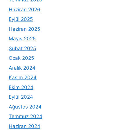
Haziran 2026
Eylül 2025
Haziran 2025
Mayıs 2025
Şubat 2025
Ocak 2025
Aralık 2024
Kasım 2024
Ekim 2024
Eylül 2024
Ağustos 2024
Temmuz 2024
Haziran 2024