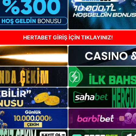
HERTABET GİRİŞ İÇİN TIKLAYINIZ!