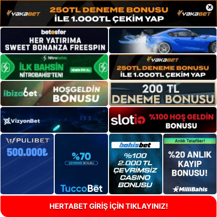
×
HERTABET GİRİŞ İÇİN TIKLAYINIZ!