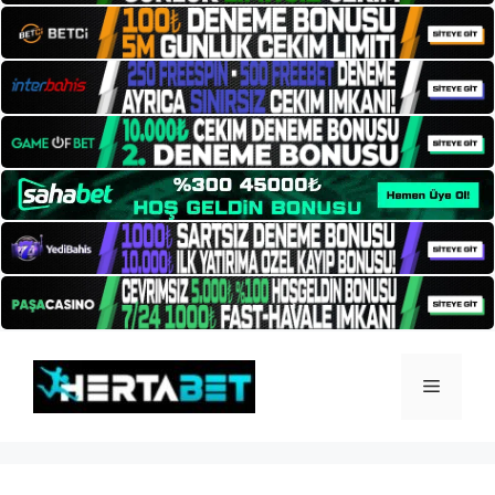
İçeriğe
atla
Menü