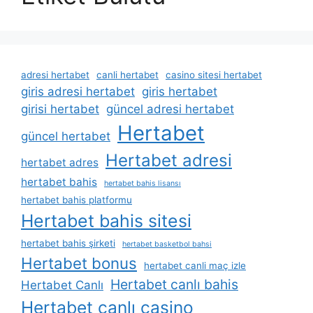
adresi hertabet
canli hertabet
casino sitesi hertabet
giris adresi hertabet
giris hertabet
girisi hertabet
güncel adresi hertabet
Hertabet
güncel hertabet
Hertabet adresi
hertabet adres
hertabet bahis
hertabet bahis lisansı
hertabet bahis platformu
Hertabet bahis sitesi
hertabet bahis şirketi
hertabet basketbol bahsi
Hertabet bonus
hertabet canli maç izle
Hertabet canlı bahis
Hertabet Canlı
Hertabet canlı casino