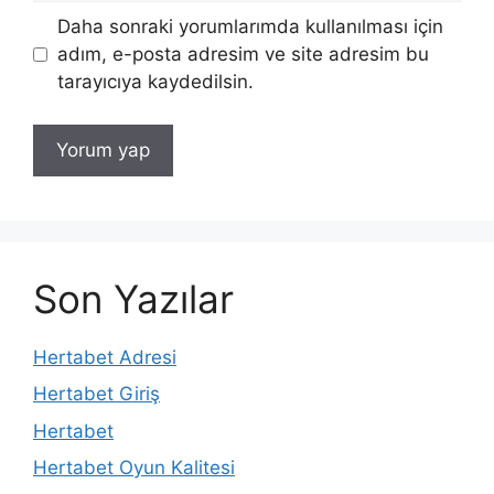
Daha sonraki yorumlarımda kullanılması için
adım, e-posta adresim ve site adresim bu
tarayıcıya kaydedilsin.
Son Yazılar
Hertabet Adresi
Hertabet Giriş
Hertabet
Hertabet Oyun Kalitesi