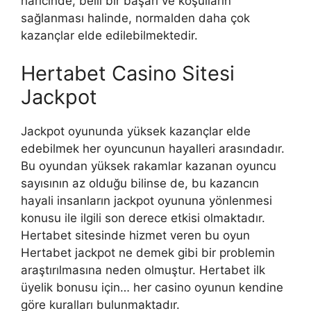
haricinde, belli bir başarı ve koşulların
sağlanması halinde, normalden daha çok
kazançlar elde edilebilmektedir.
Hertabet Casino Sitesi
Jackpot
Jackpot oyununda yüksek kazançlar elde
edebilmek her oyuncunun hayalleri arasındadır.
Bu oyundan yüksek rakamlar kazanan oyuncu
sayısının az olduğu bilinse de, bu kazancın
hayali insanların jackpot oyununa yönlenmesi
konusu ile ilgili son derece etkisi olmaktadır.
Hertabet sitesinde hizmet veren bu oyun
Hertabet jackpot ne demek gibi bir problemin
araştırılmasına neden olmuştur. Hertabet ilk
üyelik bonusu için… her casino oyunun kendine
göre kuralları bulunmaktadır.