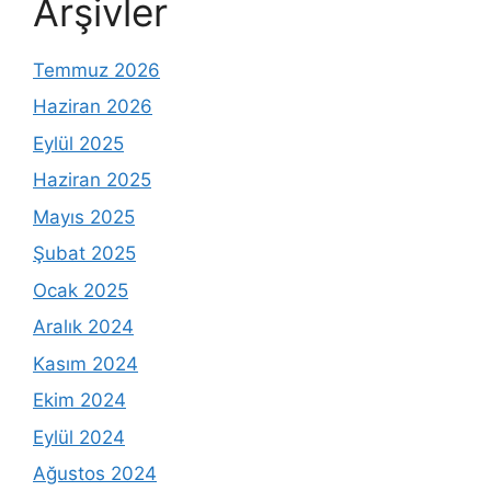
Arşivler
Temmuz 2026
Haziran 2026
Eylül 2025
Haziran 2025
Mayıs 2025
Şubat 2025
Ocak 2025
Aralık 2024
Kasım 2024
Ekim 2024
Eylül 2024
Ağustos 2024