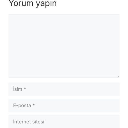
Yorum yapın
Yorum
İsim
E-
posta
İnternet
sitesi