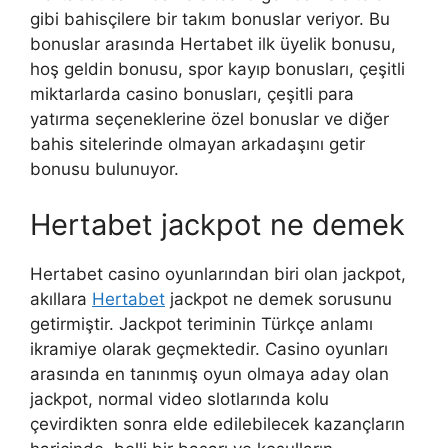
gibi bahisçilere bir takım bonuslar veriyor. Bu
bonuslar arasında Hertabet ilk üyelik bonusu,
hoş geldin bonusu, spor kayıp bonusları, çeşitli
miktarlarda casino bonusları, çeşitli para
yatırma seçeneklerine özel bonuslar ve diğer
bahis sitelerinde olmayan arkadaşını getir
bonusu bulunuyor.
Hertabet jackpot ne demek
Hertabet casino oyunlarından biri olan jackpot,
akıllara
Hertabet
jackpot ne demek sorusunu
getirmiştir. Jackpot teriminin Türkçe anlamı
ikramiye olarak geçmektedir. Casino oyunları
arasında en tanınmış oyun olmaya aday olan
jackpot, normal video slotlarında kolu
çevirdikten sonra elde edilebilecek kazançların