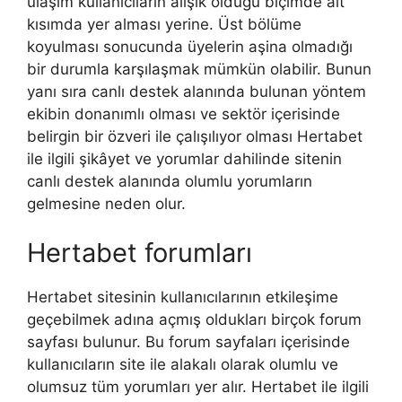
ulaşım kullanıcıların alışık olduğu biçimde alt
kısımda yer alması yerine. Üst bölüme
koyulması sonucunda üyelerin aşina olmadığı
bir durumla karşılaşmak mümkün olabilir. Bunun
yanı sıra canlı destek alanında bulunan yöntem
ekibin donanımlı olması ve sektör içerisinde
belirgin bir özveri ile çalışılıyor olması Hertabet
ile ilgili şikâyet ve yorumlar dahilinde sitenin
canlı destek alanında olumlu yorumların
gelmesine neden olur.
Hertabet forumları
Hertabet sitesinin kullanıcılarının etkileşime
geçebilmek adına açmış oldukları birçok forum
sayfası bulunur. Bu forum sayfaları içerisinde
kullanıcıların site ile alakalı olarak olumlu ve
olumsuz tüm yorumları yer alır. Hertabet ile ilgili