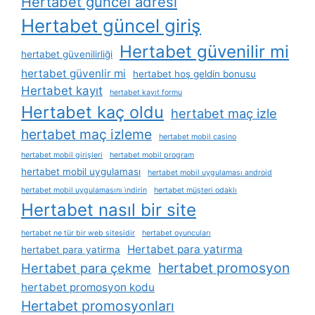
Hertabet güncel adresi
Hertabet güncel giriş
Hertabet güvenilir mi
hertabet güvenilirliği
hertabet güvenlir mi
hertabet hoş geldin bonusu
Hertabet kayıt
hertabet kayıt formu
Hertabet kaç oldu
hertabet maç izle
hertabet maç izleme
hertabet mobil casino
hertabet mobil girişleri
hertabet mobil program
hertabet mobil uygulaması
hertabet mobil uygulaması android
hertabet mobil uygulamasını i̇ndirin
hertabet müşteri odaklı
Hertabet nasıl bir site
hertabet ne tür bir web sitesidir
hertabet oyuncuları
Hertabet para yatırma
hertabet para yatirma
hertabet promosyon
Hertabet para çekme
hertabet promosyon kodu
Hertabet promosyonları