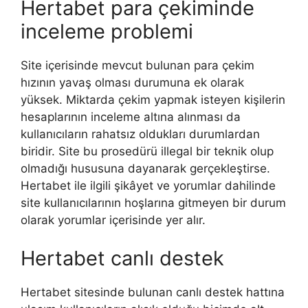
Hertabet para çekiminde
inceleme problemi
Site içerisinde mevcut bulunan para çekim
hızının yavaş olması durumuna ek olarak
yüksek. Miktarda çekim yapmak isteyen kişilerin
hesaplarının inceleme altına alınması da
kullanıcıların rahatsız oldukları durumlardan
biridir. Site bu prosedürü illegal bir teknik olup
olmadığı hususuna dayanarak gerçekleştirse.
Hertabet ile ilgili şikâyet ve yorumlar dahilinde
site kullanıcılarının hoşlarına gitmeyen bir durum
olarak yorumlar içerisinde yer alır.
Hertabet canlı destek
Hertabet sitesinde bulunan canlı destek hattına