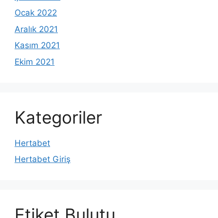
Ocak 2022
Aralık 2021
Kasım 2021
Ekim 2021
Kategoriler
Hertabet
Hertabet Giriş
Etiket Bulutu