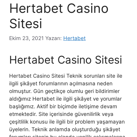
Hertabet Casino
Sitesi
Ekim 23, 2021
Yazarı:
Hertabet
Hertabet Casino Sitesi
Hertabet Casino Sitesi Teknik sorunları site ile
ilgili şikâyet forumlarının açılmasına neden
olmuştur. Gün geçtikçe olumlu geri bildirimler
aldığımız Hertabet ile ilgili şikâyet ve yorumlar
başlığımız. Aktif bir biçimde iletişime devam
etmektedir. Site içerisinde güvenilirlik veya
çeşitlilik konusu ile ilgili bir problem yaşamayan
üyelerin. Teknik anlamda oluşturduğu şikâyet