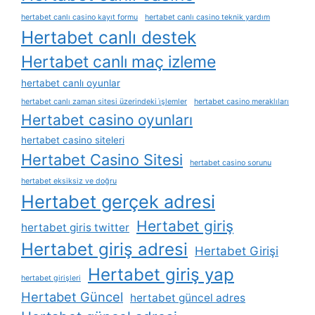
hertabet canlı casino kayıt formu
hertabet canlı casino teknik yardım
Hertabet canlı destek
Hertabet canlı maç izleme
hertabet canlı oyunlar
hertabet canlı zaman sitesi üzerindeki i̇şlemler
hertabet casino meraklıları
Hertabet casino oyunları
hertabet casino siteleri
Hertabet Casino Sitesi
hertabet casino sorunu
hertabet eksiksiz ve doğru
Hertabet gerçek adresi
Hertabet giriş
hertabet giris twitter
Hertabet giriş adresi
Hertabet Girişi
Hertabet giriş yap
hertabet girişleri
Hertabet Güncel
hertabet güncel adres