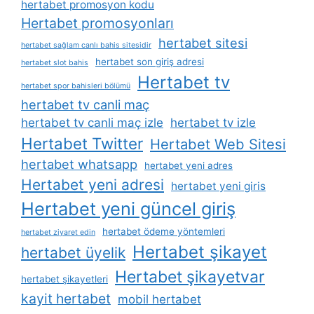
hertabet promosyon kodu
Hertabet promosyonları
hertabet sitesi
hertabet sağlam canlı bahis sitesidir
hertabet son giriş adresi
hertabet slot bahis
Hertabet tv
hertabet spor bahisleri bölümü
hertabet tv canli maç
hertabet tv canli maç izle
hertabet tv izle
Hertabet Twitter
Hertabet Web Sitesi
hertabet whatsapp
hertabet yeni adres
Hertabet yeni adresi
hertabet yeni giris
Hertabet yeni güncel giriş
hertabet ödeme yöntemleri
hertabet ziyaret edin
Hertabet şikayet
hertabet üyelik
Hertabet şikayetvar
hertabet şikayetleri
kayit hertabet
mobil hertabet