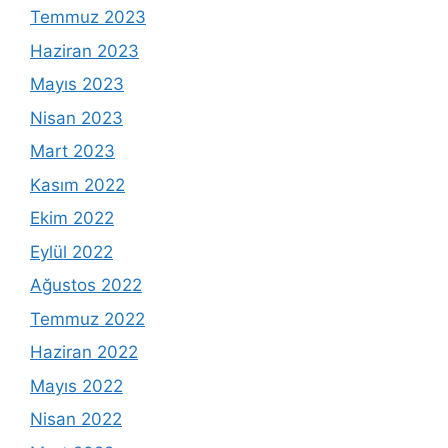
Temmuz 2023
Haziran 2023
Mayıs 2023
Nisan 2023
Mart 2023
Kasım 2022
Ekim 2022
Eylül 2022
Ağustos 2022
Temmuz 2022
Haziran 2022
Mayıs 2022
Nisan 2022