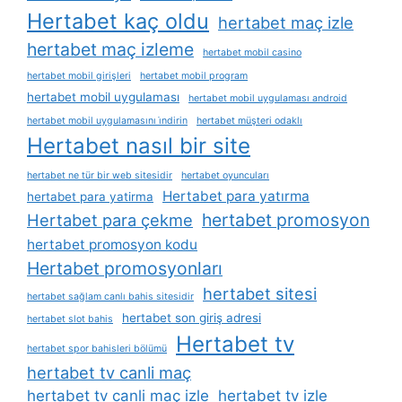
Hertabet kaç oldu
hertabet maç izle
hertabet maç izleme
hertabet mobil casino
hertabet mobil girişleri
hertabet mobil program
hertabet mobil uygulaması
hertabet mobil uygulaması android
hertabet mobil uygulamasını i̇ndirin
hertabet müşteri odaklı
Hertabet nasıl bir site
hertabet ne tür bir web sitesidir
hertabet oyuncuları
Hertabet para yatırma
hertabet para yatirma
hertabet promosyon
Hertabet para çekme
hertabet promosyon kodu
Hertabet promosyonları
hertabet sitesi
hertabet sağlam canlı bahis sitesidir
hertabet son giriş adresi
hertabet slot bahis
Hertabet tv
hertabet spor bahisleri bölümü
hertabet tv canli maç
hertabet tv canli maç izle
hertabet tv izle