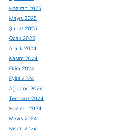
Haziran 2025
Mayıs 2025
Şubat 2025
Ocak 2025
Aralık 2024
Kasım 2024
Ekim 2024
Eylül 2024
Ağustos 2024
Temmuz 2024
Haziran 2024
Mayıs 2024
Nisan 2024