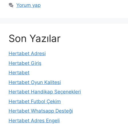
Yorum yap
Son Yazılar
Hertabet Adresi
Hertabet Giriş
Hertabet
Hertabet Oyun Kalitesi
Hertabet Handikap Seçenekleri
Hertabet Futbol Çekim
Hertabet Whatsapp Desteği
Hertabet Adres Engeli