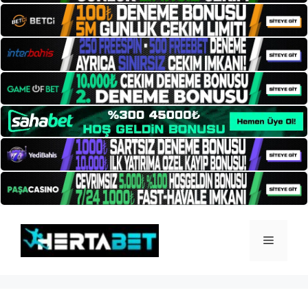
İçeriğe
atla
Menü