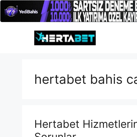
İçeriğe
atla
hertabet bahis c
Hertabet Hizmetleri
Sorunlar