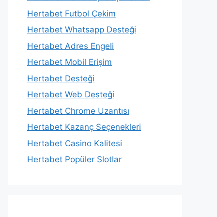
Hertabet Futbol Çekim
Hertabet Whatsapp Desteği
Hertabet Adres Engeli
Hertabet Mobil Erişim
Hertabet Desteği
Hertabet Web Desteği
Hertabet Chrome Uzantısı
Hertabet Kazanç Seçenekleri
Hertabet Casino Kalitesi
Hertabet Popüler Slotlar