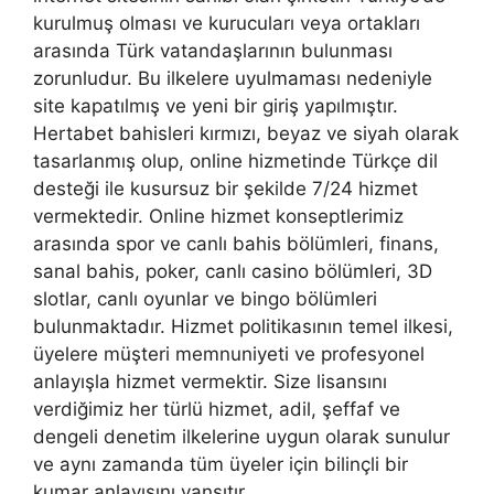
kurulmuş olması ve kurucuları veya ortakları
arasında Türk vatandaşlarının bulunması
zorunludur. Bu ilkelere uyulmaması nedeniyle
site kapatılmış ve yeni bir giriş yapılmıştır.
Hertabet bahisleri kırmızı, beyaz ve siyah olarak
tasarlanmış olup, online hizmetinde Türkçe dil
desteği ile kusursuz bir şekilde 7/24 hizmet
vermektedir. Online hizmet konseptlerimiz
arasında spor ve canlı bahis bölümleri, finans,
sanal bahis, poker, canlı casino bölümleri, 3D
slotlar, canlı oyunlar ve bingo bölümleri
bulunmaktadır. Hizmet politikasının temel ilkesi,
üyelere müşteri memnuniyeti ve profesyonel
anlayışla hizmet vermektir. Size lisansını
verdiğimiz her türlü hizmet, adil, şeffaf ve
dengeli denetim ilkelerine uygun olarak sunulur
ve aynı zamanda tüm üyeler için bilinçli bir
kumar anlayışını yansıtır.