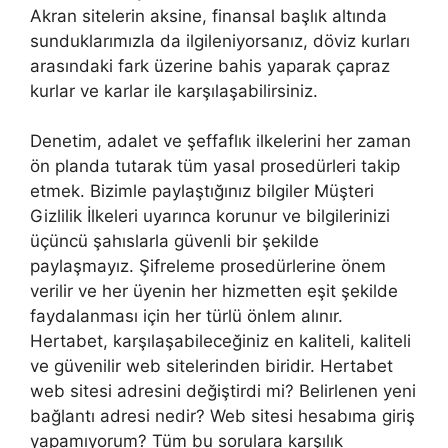
Akran sitelerin aksine, finansal başlık altında
sunduklarımızla da ilgileniyorsanız, döviz kurları
arasındaki fark üzerine bahis yaparak çapraz
kurlar ve karlar ile karşılaşabilirsiniz.
Denetim, adalet ve şeffaflık ilkelerini her zaman
ön planda tutarak tüm yasal prosedürleri takip
etmek. Bizimle paylaştığınız bilgiler Müşteri
Gizlilik İlkeleri uyarınca korunur ve bilgilerinizi
üçüncü şahıslarla güvenli bir şekilde
paylaşmayız. Şifreleme prosedürlerine önem
verilir ve her üyenin her hizmetten eşit şekilde
faydalanması için her türlü önlem alınır.
Hertabet, karşılaşabileceğiniz en kaliteli, kaliteli
ve güvenilir web sitelerinden biridir. Hertabet
web sitesi adresini değiştirdi mi? Belirlenen yeni
bağlantı adresi nedir? Web sitesi hesabıma giriş
yapamıyorum? Tüm bu sorulara karşılık