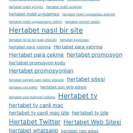
hertabet mobil girişleri
hertabet mobil program
hertabet mobil uygulaması
hertabet mobil uygulaması android
hertabet mobil uygulamasını i̇ndirin
hertabet müşteri odaklı
Hertabet nasıl bir site
hertabet ne tür bir web sitesidir
hertabet oyuncuları
Hertabet para yatırma
hertabet para yatirma
hertabet promosyon
Hertabet para çekme
hertabet promosyon kodu
Hertabet promosyonları
hertabet sitesi
hertabet sağlam canlı bahis sitesidir
hertabet son giriş adresi
hertabet slot bahis
Hertabet tv
hertabet spor bahisleri bölümü
hertabet tv canli maç
hertabet tv canli maç izle
hertabet tv izle
Hertabet Twitter
Hertabet Web Sitesi
hertabet whatsapp
hertabet yeni adres