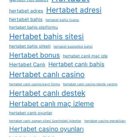
Hertabet adresi
hertabet adres
hertabet bahis
hertabet bahis lisansı
hertabet bahis platformu
Hertabet bahis sitesi
hertabet bahis şirketi
hertabet basketbol bahsi
Hertabet bonus
hertabet canli maç izle
Hertabet canlı bahis
Hertabet Canlı
Hertabet canlı casino
hertabet canlı casino kayıt formu
hertabet canlı casino teknik yardım
Hertabet canlı destek
Hertabet canlı maç izleme
hertabet canlı oyunlar
hertabet canlı zaman sitesi üzerindeki i̇şlemler
hertabet casino meraklıları
Hertabet casino oyunları