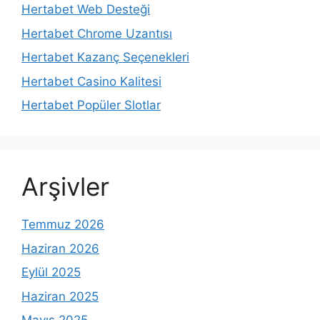
Hertabet Web Desteği
Hertabet Chrome Uzantısı
Hertabet Kazanç Seçenekleri
Hertabet Casino Kalitesi
Hertabet Popüler Slotlar
Arşivler
Temmuz 2026
Haziran 2026
Eylül 2025
Haziran 2025