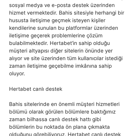
sosyal medya ve e-posta destek üzerinden
hizmet vermektedir. Bahis sitesiyle herhangi bir
hususta iletişime geçmek isteyen kişiler
kendilerine sunulan bu platformlar üzerinden
iletişime geçerek problemlerine çözüm
bulabilmektedir. Hertabet’in sahip olduğu
müşteri altyapısı diğer sitelerin önünde yer
alıyor ve site üzerinden tüm kullanıcılar istediği
zaman iletişime geçebilme imkânına sahip
oluyor.
Hertabet canlı destek
Bahis sitelerinde en önemli müşteri hizmetleri
bölümü olarak görülen bölümlere baktığımız
zaman bilhassa canlı destek hattı gibi
bölümlerin bu noktada ön plana çıkmakta
olduğunu görebiliyoruz. Hertabet canlı destek