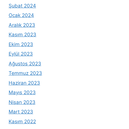
Şubat 2024
Ocak 2024
Aralık 2023
Kasım 2023
Ekim 2023
Eylül 2023
Ağustos 2023
Temmuz 2023
Haziran 2023
Mayıs 2023
Nisan 2023
Mart 2023
Kasım 2022