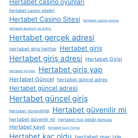
Hertabet casino oyunları
hertabet casino siteleri
Hertabet Casino Sitesi
hertabet casino sorunu
hertabet eksiksiz ve doğru
Hertabet gerçek adresi
Hertabet giriş
hertabet giris twitter
Hertabet giriş adresi
Hertabet Girişi
Hertabet giriş yap
hertabet girişleri
Hertabet Güncel
hertabet güncel adres
Hertabet güncel adresi
Hertabet güncel giriş
Hertabet güvenilir mi
hertabet güvenilirliği
hertabet güvenlir mi
hertabet hoş geldin bonusu
Hertabet kayıt
hertabet kayıt formu
Hertabet kaç oldu
hertabet maç izle