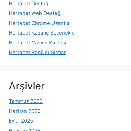
Hertabet Desteği
Hertabet Web Desteği
Hertabet Chrome Uzantısı
Hertabet Kazanç Seçenekleri
Hertabet Casino Kalitesi
Hertabet Popüler Slotlar
Arşivler
Temmuz 2026
Haziran 2026
Eylül 2025
Haziran 2025