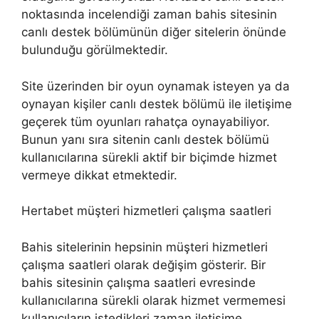
noktasında incelendiği zaman bahis sitesinin
canlı destek bölümünün diğer sitelerin önünde
bulunduğu görülmektedir.
Site üzerinden bir oyun oynamak isteyen ya da
oynayan kişiler canlı destek bölümü ile iletişime
geçerek tüm oyunları rahatça oynayabiliyor.
Bunun yanı sıra sitenin canlı destek bölümü
kullanıcılarına sürekli aktif bir biçimde hizmet
vermeye dikkat etmektedir.
Hertabet müşteri hizmetleri çalışma saatleri
Bahis sitelerinin hepsinin müşteri hizmetleri
çalışma saatleri olarak değişim gösterir. Bir
bahis sitesinin çalışma saatleri evresinde
kullanıcılarına sürekli olarak hizmet vermemesi
kullanıcıların istedikleri zaman iletişime