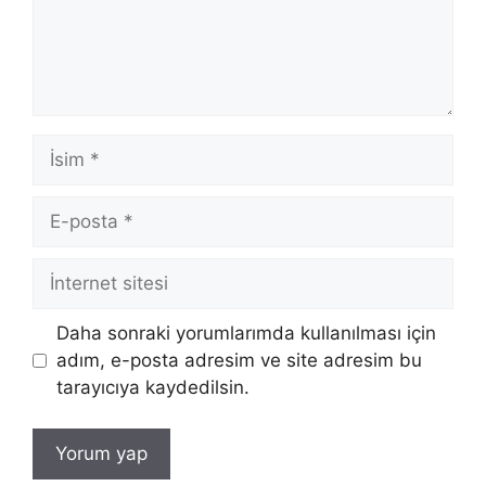
İsim
E-
posta
İnternet
sitesi
Daha sonraki yorumlarımda kullanılması için
adım, e-posta adresim ve site adresim bu
tarayıcıya kaydedilsin.