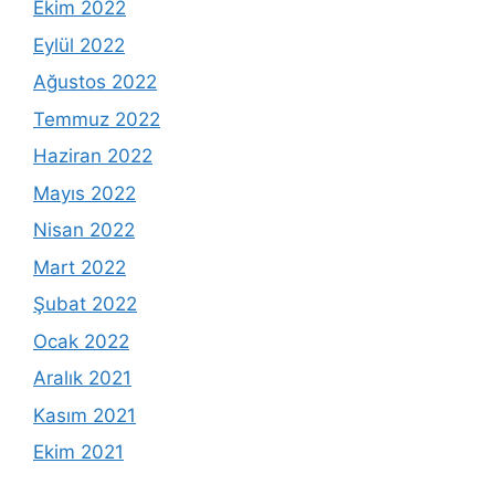
Ekim 2022
Eylül 2022
Ağustos 2022
Temmuz 2022
Haziran 2022
Mayıs 2022
Nisan 2022
Mart 2022
Şubat 2022
Ocak 2022
Aralık 2021
Kasım 2021
Ekim 2021