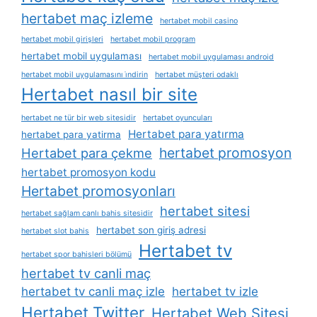
hertabet maç izleme
hertabet mobil casino
hertabet mobil girişleri
hertabet mobil program
hertabet mobil uygulaması
hertabet mobil uygulaması android
hertabet mobil uygulamasını i̇ndirin
hertabet müşteri odaklı
Hertabet nasıl bir site
hertabet ne tür bir web sitesidir
hertabet oyuncuları
Hertabet para yatırma
hertabet para yatirma
hertabet promosyon
Hertabet para çekme
hertabet promosyon kodu
Hertabet promosyonları
hertabet sitesi
hertabet sağlam canlı bahis sitesidir
hertabet son giriş adresi
hertabet slot bahis
Hertabet tv
hertabet spor bahisleri bölümü
hertabet tv canli maç
hertabet tv canli maç izle
hertabet tv izle
Hertabet Twitter
Hertabet Web Sitesi