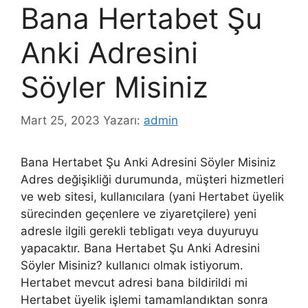
Bana Hertabet Şu
Anki Adresini
Söyler Misiniz
Mart 25, 2023
Yazarı:
admin
Bana Hertabet Şu Anki Adresini Söyler Misiniz
Adres değişikliği durumunda, müşteri hizmetleri
ve web sitesi, kullanıcılara (yani Hertabet üyelik
sürecinden geçenlere ve ziyaretçilere) yeni
adresle ilgili gerekli tebligatı veya duyuruyu
yapacaktır. Bana Hertabet Şu Anki Adresini
Söyler Misiniz? kullanıcı olmak istiyorum.
Hertabet mevcut adresi bana bildirildi mi
Hertabet üyelik işlemi tamamlandıktan sonra