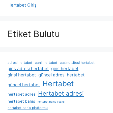
Hertabet Giriş
Etiket Bulutu
adresi hertabet
canli hertabet
casino sitesi hertabet
giris adresi hertabet
giris hertabet
girisi hertabet
güncel adresi hertabet
Hertabet
güncel hertabet
Hertabet adresi
hertabet adres
hertabet bahis
hertabet bahis lisansı
hertabet bahis platformu