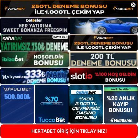
×
HERTABET GİRİŞ İÇİN TIKLAYINIZ!