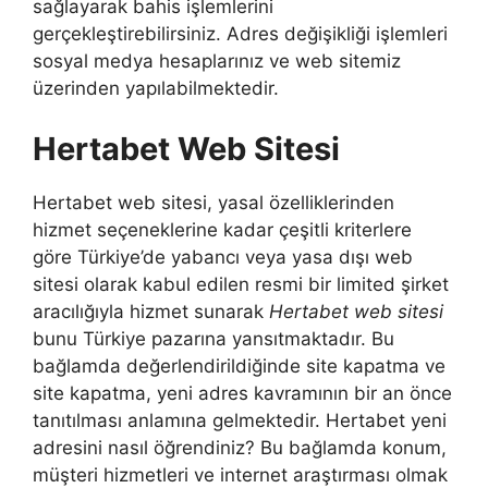
sağlayarak bahis işlemlerini
gerçekleştirebilirsiniz. Adres değişikliği işlemleri
sosyal medya hesaplarınız ve web sitemiz
üzerinden yapılabilmektedir.
Hertabet Web Sitesi
Hertabet web sitesi, yasal özelliklerinden
hizmet seçeneklerine kadar çeşitli kriterlere
göre Türkiye’de yabancı veya yasa dışı web
sitesi olarak kabul edilen resmi bir limited şirket
aracılığıyla hizmet sunarak
Hertabet web sitesi
bunu Türkiye pazarına yansıtmaktadır. Bu
bağlamda değerlendirildiğinde site kapatma ve
site kapatma, yeni adres kavramının bir an önce
tanıtılması anlamına gelmektedir. Hertabet yeni
adresini nasıl öğrendiniz? Bu bağlamda konum,
müşteri hizmetleri ve internet araştırması olmak