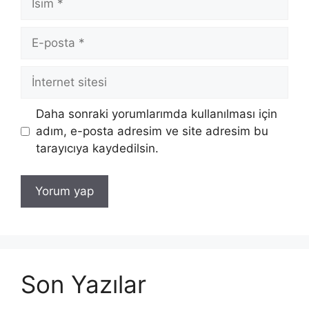
E-
posta
İnternet
sitesi
Daha sonraki yorumlarımda kullanılması için
adım, e-posta adresim ve site adresim bu
tarayıcıya kaydedilsin.
Son Yazılar