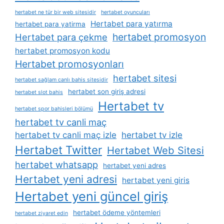
hertabet ne tür bir web sitesidir
hertabet oyuncuları
Hertabet para yatırma
hertabet para yatirma
hertabet promosyon
Hertabet para çekme
hertabet promosyon kodu
Hertabet promosyonları
hertabet sitesi
hertabet sağlam canlı bahis sitesidir
hertabet son giriş adresi
hertabet slot bahis
Hertabet tv
hertabet spor bahisleri bölümü
hertabet tv canli maç
hertabet tv canli maç izle
hertabet tv izle
Hertabet Twitter
Hertabet Web Sitesi
hertabet whatsapp
hertabet yeni adres
Hertabet yeni adresi
hertabet yeni giris
Hertabet yeni güncel giriş
hertabet ödeme yöntemleri
hertabet ziyaret edin