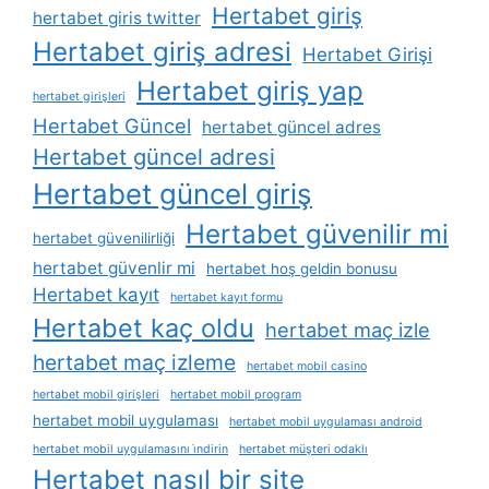
Hertabet giriş
hertabet giris twitter
Hertabet giriş adresi
Hertabet Girişi
Hertabet giriş yap
hertabet girişleri
Hertabet Güncel
hertabet güncel adres
Hertabet güncel adresi
Hertabet güncel giriş
Hertabet güvenilir mi
hertabet güvenilirliği
hertabet güvenlir mi
hertabet hoş geldin bonusu
Hertabet kayıt
hertabet kayıt formu
Hertabet kaç oldu
hertabet maç izle
hertabet maç izleme
hertabet mobil casino
hertabet mobil girişleri
hertabet mobil program
hertabet mobil uygulaması
hertabet mobil uygulaması android
hertabet mobil uygulamasını i̇ndirin
hertabet müşteri odaklı
Hertabet nasıl bir site