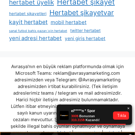
Hertabet şikayet
hertabet üyelik
Hertabet şikayetvar
hertabet şikayetleri
kayit hertabet
mobil hertabet
twitter hertabet
sanal futbol bahis pazarı i̇çin hertabet
yeni adresi hertabet
yeni giris hertabet
Avrasya'nın en büyük reklam platformunda olmak için
Microsoft Teams:
reklam@avrasyamarketing.com
adresimizden veya Telegram: @Avrasyamarketing
adresimizden irtibat kurabilirsiniz. (Tek iletişim
adreslerimiz teams / telegram ve mail adresimizdir.
Harici hiçbir iletişim adresimiz bulunmamaktadır.
Lütfen itibar etmeyiniz.) Türkiye yasalarına göre 7258
sayılı kanun uyarınca yasa dışı bahis oynamanın
cezaları mevcuttur. Şu an bulunduğunuz site hiç bir
şekilde illegal bahis oyunları oynatmıyor ve oynamaya
aracı olmuyordur.
maldobet
|
aspercasino
|
erisbet
|